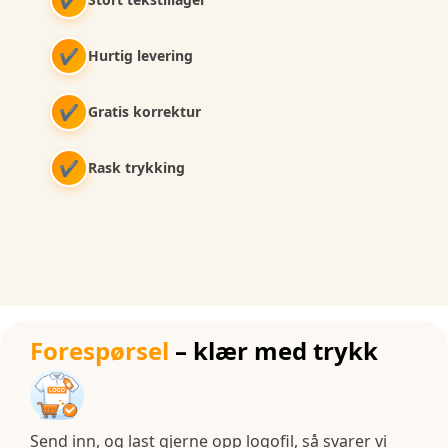
✔
Hurtig levering
✔
Gratis korrektur
✔
Rask trykking
Forespørsel
– klær med trykk
Send inn, og last gjerne opp logofil, så svarer vi