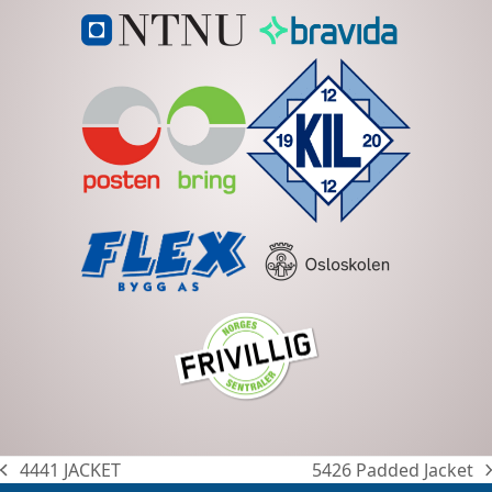
4441 JACKET
5426 Padded Jacket
previous
next