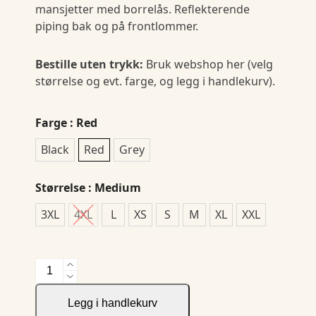
mansjetter med borrelås. Reflekterende
piping bak og på frontlommer.
Bestille uten trykk:
Bruk webshop her (velg
størrelse og evt. farge, og legg i handlekurv).
Farge
: Red
Black
Red
Grey
Størrelse
: Medium
3XL
4XL
L
XS
S
M
XL
XXL
5425
Jacket
antall
Legg i handlekurv