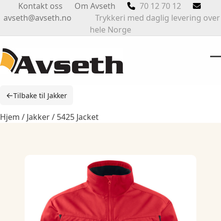
Skip
Kontakt oss
Om Avseth
70 12 70 12
to
avseth@avseth.no
Trykkeri med daglig levering over
content
hele Norge
O
Cl
m
m
←
Tilbake til Jakker
m
m
Hjem
/
Jakker
/ 5425 Jacket