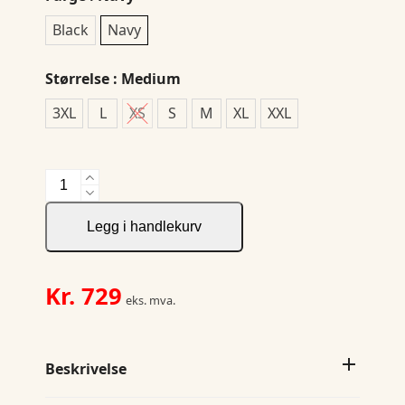
Black
Navy
Størrelse
: Medium
3XL
L
XS
S
M
XL
XXL
5210
Shirt
antall
Legg i handlekurv
Kr.
729
eks. mva.
Beskrivelse