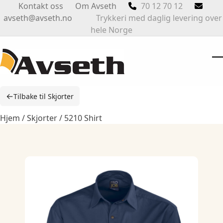
Skip
Kontakt oss
Om Avseth
70 12 70 12
to
avseth@avseth.no
Trykkeri med daglig levering over
content
hele Norge
O
Cl
m
m
←
Tilbake til Skjorter
m
m
Hjem
/
Skjorter
/ 5210 Shirt