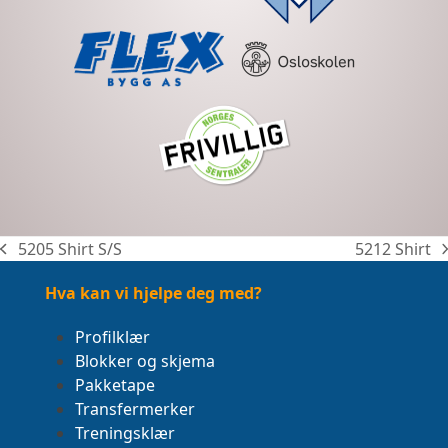
5205 Shirt S/S
5212 Shirt
previous
next
post:
post:
Hva kan vi hjelpe deg med?
Profilklær
Blokker og skjema
Pakketape
Transfermerker
Treningsklær