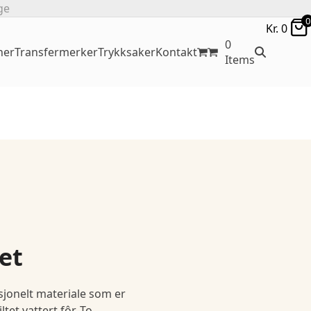
ge
0
Kr.
0
0
ner
Transfermerker
Trykksaker
Kontakt
Items
et
sjonelt materiale som er
tet vattert fôr. To