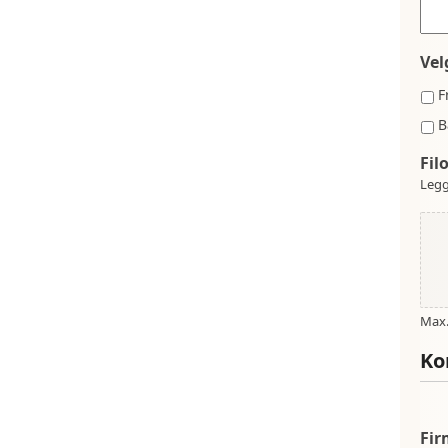
Vel
F
B
Fil
Legg
Max. 
Ko
Fi