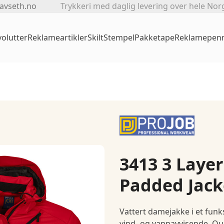
avseth.no
Trykkeri med daglig levering over hele Nor
olutter
Reklameartikler
Skilt
Stempel
Pakketape
Reklamepen
3413 3 Layer
Padded Jack
Vattert damejakke i et funk
vind- og vannavvisende. Quil