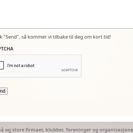
kk "Send", så kommer vi tilbake til deg om kort tid!
PTCHA
små og store firmaer, klubber, foreninger og organisasjon