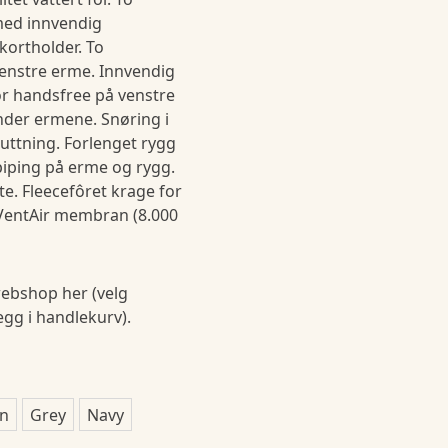
med innvendig
kortholder. To
enstre erme. Innvendig
or handsfree på venstre
under ermene. Snøring i
uttning. Forlenget rygg
piping på erme og rygg.
e. Fleecefôret krage for
 VentAir membran (8.000
ebshop her (velg
legg i handlekurv).
en
Grey
Navy