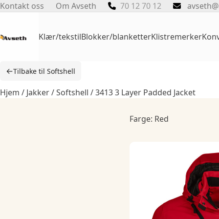
Skip
Kontakt oss
Om Avseth
70 12 70 12
avseth@
to
content
Klær/tekstil
Blokker/blanketter
Klistremerker
Konv
←
Tilbake til Softshell
Hjem
/
Jakker
/
Softshell
/ 3413 3 Layer Padded Jacket
Farge: Red