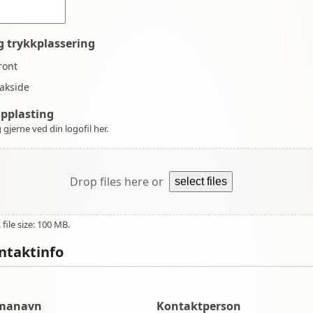
g trykkplassering
ront
akside
opplasting
 gjerne ved din logofil her.
Drop files here or
select files
file size: 100 MB.
ntaktinfo
rmanavn
Kontaktperson