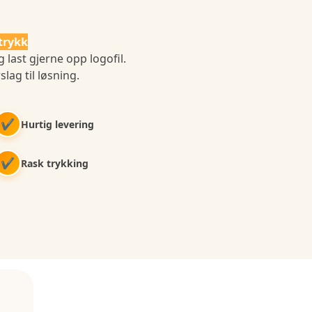
trykk
 last gjerne opp logofil.
slag til løsning.
✔
Hurtig levering
✔
Rask trykking