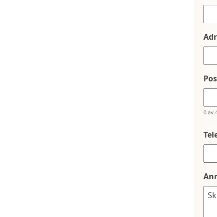
Adr
Po
0 av 
Tel
An