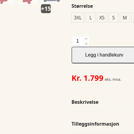
Størrelse
+15
3XL
L
XS
S
M
3413
3
Layer
Legg i handlekurv
Padded
Jacket
antall
Kr.
1.799
eks. mva.
Beskrivelse
Tilleggsinformasjon