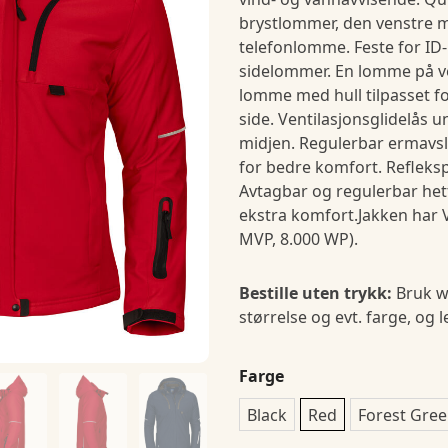
brystlommer, den venstre 
telefonlomme. Feste for ID-
sidelommer. En lomme på v
lomme med hull tilpasset f
side. Ventilasjonsglidelås 
midjen. Regulerbar ermavsl
for bedre komfort. Refleks
Avtagbar og regulerbar hett
ekstra komfort.Jakken har
MVP, 8.000 WP).
Bestille uten trykk:
Bruk w
størrelse og evt. farge, og 
Farge
Black
Red
Forest Gre