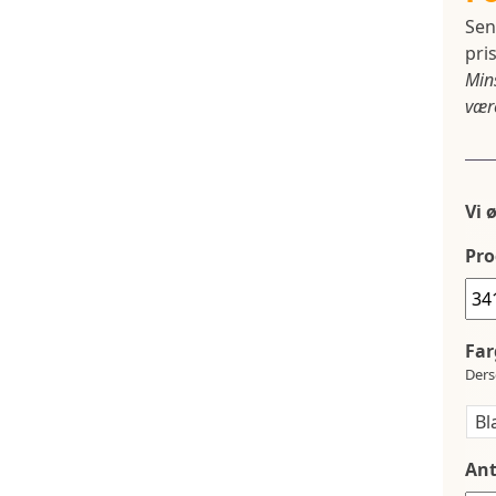
Sen
pris
Min
være
Vi 
Pro
Far
Ders
Ant