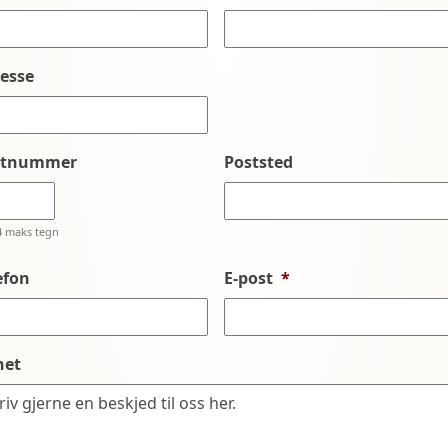
esse
stnummer
Poststed
4 maks tegn
efon
E-post
*
net