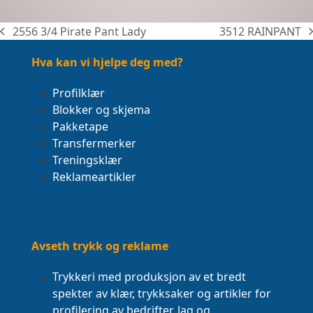
2556 3/4 Pirate Pant Lady
3512 RAINPANT
previous
next
post:
post:
Hva kan vi hjelpe deg med?
Profilklær
Blokker og skjema
Pakketape
Transfermerker
Treningsklær
Reklameartikler
Avseth trykk og reklame
Trykkeri med produksjon av et bredt
spekter av klær, trykksaker og artikler for
profilering av bedrifter, lag og