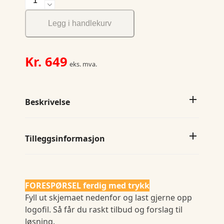
Stretchpant
Woman
Legg i handlekurv
antall
Kr.
649
eks. mva.
Beskrivelse
Tilleggsinformasjon
FORESPØRSEL ferdig med trykk
Fyll ut skjemaet nedenfor og last gjerne opp
logofil. Så får du raskt tilbud og forslag til
løsning.