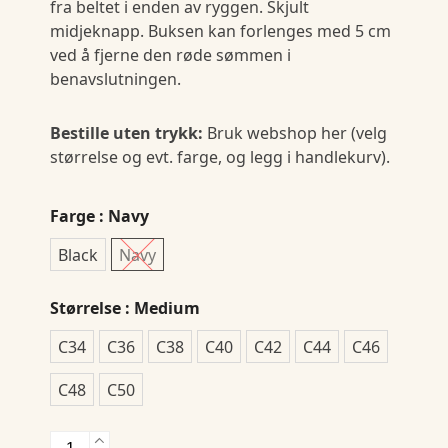
fra beltet i enden av ryggen. Skjult
midjeknapp. Buksen kan forlenges med 5 cm
ved å fjerne den røde sømmen i
benavslutningen.
Bestille uten trykk:
Bruk webshop her (velg
størrelse og evt. farge, og legg i handlekurv).
Farge
: Navy
Black
Navy
Størrelse
: Medium
C34
C36
C38
C40
C42
C44
C46
C48
C50
2559