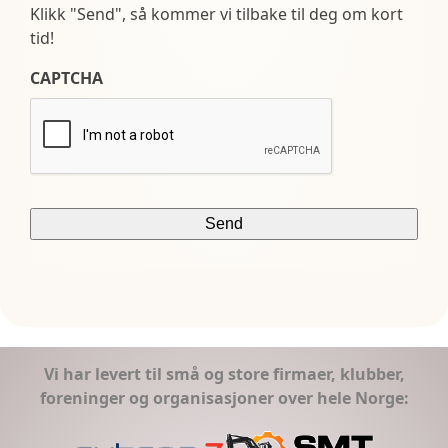
Klikk "Send", så kommer vi tilbake til deg om kort
tid!
CAPTCHA
Vi har levert til små og store firmaer, klubber,
foreninger og organisasjoner over hele Norge: