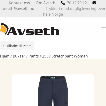
Skip
Kontakt oss
Om Avseth
70 12 70 12
to
avseth@avseth.no
Trykkeri med daglig levering over
content
hele Norge
O
Cl
m
m
←
Tilbake til Pants
m
m
Hjem
/
Bukser
/
Pants
/ 2559 Stretchpant Woman