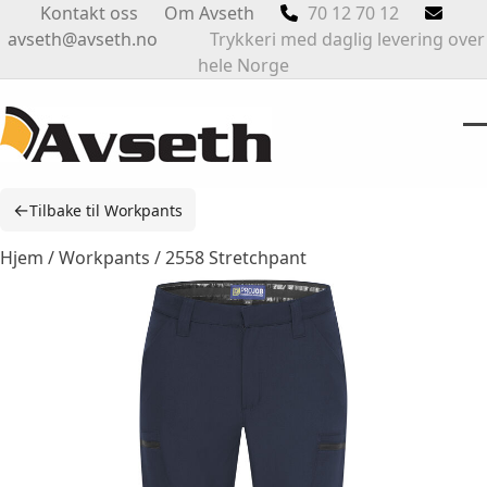
Skip
Kontakt oss
Om Avseth
70 12 70 12
to
avseth@avseth.no
Trykkeri med daglig levering over
content
hele Norge
O
Cl
m
m
←
Tilbake til Workpants
m
m
Hjem
/
Workpants
/ 2558 Stretchpant