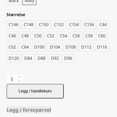
Black
Navy
Størrelse
C146
C148
C150
C152
C154
C156
C44
C46
C48
C50
C52
C54
C56
C58
C60
C62
C64
D100
D104
D108
D112
D116
D120
D84
D88
D92
D96
2558
Stretchpant
antall
Legg i handlekurv
Legg i forespørsel