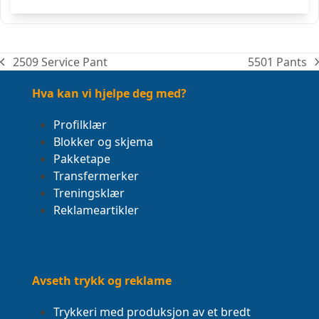
2509 Service Pant
5501 Pants
previous
next
post:
post:
Hva kan vi hjelpe deg med?
Profilklær
Blokker og skjema
Pakketape
Transfermerker
Treningsklær
Reklameartikler
Avseth trykk og reklame
Trykkeri med produksjon av et bredt