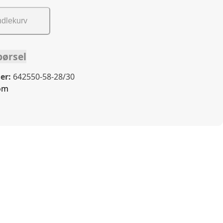
ndlekurv
pørsel
er:
642550-58-28/30
om