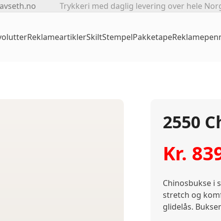
avseth.no
Trykkeri med daglig levering over hele Nor
olutter
Reklameartikler
Skilt
Stempel
Pakketape
Reklamepen
2550 C
Kr.
83
Chinosbukse i s
stretch og komf
glidelås. Buksen