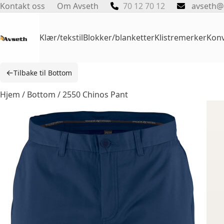
Skip
Kontakt oss
Om Avseth
70 12 70 12
avseth@
to
content
Klær/tekstil
Blokker/blanketter
Klistremerker
Konv
←
Tilbake til Bottom
Hjem
/
Bottom
/ 2550 Chinos Pant