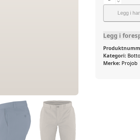
Chinos
Pant
Legg i ha
antall
Legg i fores
Produktnumm
Kategori:
Bott
Merke:
Projob