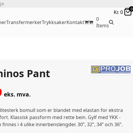
ge
0
Kr.
0
0
ner
Transfermerker
Trykksaker
Kontakt
Items
hinos Pant
9
eks. mva.
litesterk bomull som er blandet med elastan for ekstra
ort. Klassisk passform med rette bein. Gylf med YKK -
 finnes i 4 ulike innerbenslengder. 30”, 32”, 34” och 36”.