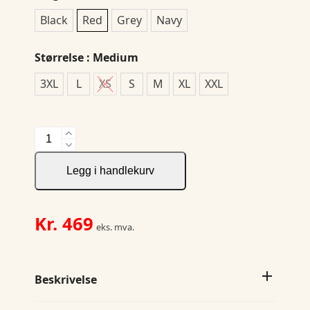
Black
Red
Grey
Navy
Størrelse
: Medium
3XL
L
XS
S
M
XL
XXL
2326
Fleecejacket
antall
Legg i handlekurv
Kr.
469
eks. mva.
Beskrivelse