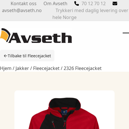
Skip
Kontakt oss
Om Avseth
70 12 70 12
to
avseth@avseth.no
Trykkeri med daglig levering over
content
hele Norge
O
Cl
m
m
←
Tilbake til Fleecejacket
m
m
Hjem
/
Jakker
/
Fleecejacket
/ 2326 Fleecejacket