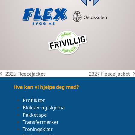
2325 Fleecejacket
2327 Fleece Jacket
previous
next
post:
post:
Hva kan vi hjelpe deg med?
Profilklær
Blokker og skjema
Pakketape
Transfermerker
Treningsklær