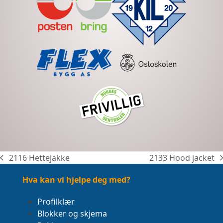
2116 Hettejakke
2133 Hood jacket
previous
next
post:
post:
Hva kan vi hjelpe deg med?
Profilklær
Blokker og skjema