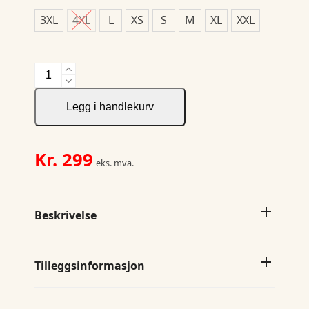
3XL
4XL
L
XS
S
M
XL
XXL
2019
T-
Shirt
Legg i handlekurv
S/S
antall
Kr.
299
eks. mva.
Beskrivelse
Tilleggsinformasjon