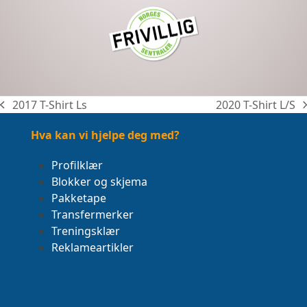
2017 T-Shirt Ls
2020 T-Shirt L/S
previous
next
post:
post:
Hva kan vi hjelpe deg med?
Profilklær
Blokker og skjema
Pakketape
Transfermerker
Treningsklær
Reklameartikler