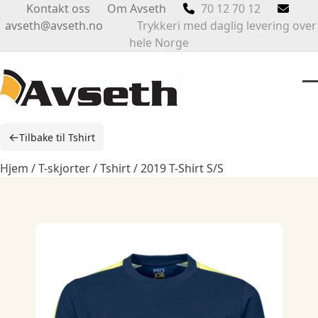
Skip
Kontakt oss
Om Avseth
70 12 70 12
to
avseth@avseth.no
Trykkeri med daglig levering over
content
hele Norge
O
Cl
m
m
←
Tilbake til Tshirt
m
m
Hjem
/
T-skjorter
/
Tshirt
/ 2019 T-Shirt S/S