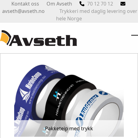
Skip
Kontakt oss
Om Avseth
70 12 70 12
to
avseth@avseth.no
Trykkeri med daglig levering over
content
hele Norge
O
Cl
m
m
m
m
Pakketeip med trykk