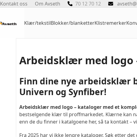
Skip
Kontakt oss
Om Avseth
70 12 70 12
avseth@
to
content
Klær/tekstil
Blokker/blanketter
Klistremerker
Konv
Arbeidsklær med logo 
Finn dine nye arbeidsklær b
Univern og Synfiber!
Arbeidsklær med logo – kataloger med et komple
bestselgende klær til proffmarkedet. Klærne kan na
enn de du finner i katalgoene her, så ta kontakt – v
Fra 2025 har vi ikke lengre kataloger. Søk etter det