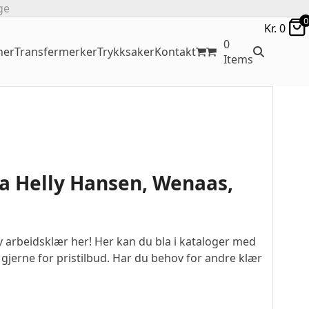
ge
0
Kr.
0
0
ner
Transfermerker
Trykksaker
Kontakt
Items
ra Helly Hansen, Wenaas,
v arbeidsklær her! Her kan du bla i kataloger med
 gjerne for pristilbud. Har du behov for andre klær