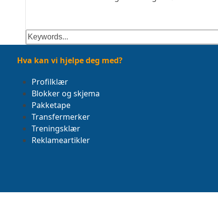
Keywords...
Hva kan vi hjelpe deg med?
Profilklær
Blokker og skjema
Pakketape
Transfermerker
Treningsklær
Reklameartikler