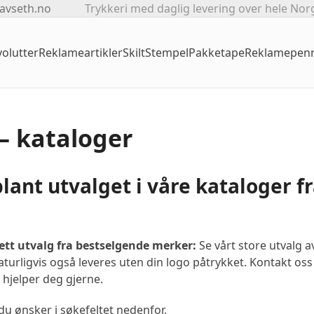
avseth.no
Trykkeri med daglig levering over hele Nor
olutter
Reklameartikler
Skilt
Stempel
Pakketape
Reklamepen
– kataloger
lant utvalget i våre kataloger f
tt utvalg fra bestselgende merker:
Se vårt store utvalg a
turligvis også leveres uten din logo påtrykket. Kontakt oss
i hjelper deg gjerne.
 du ønsker i søkefeltet nedenfor.