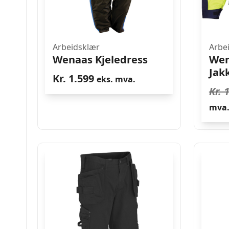
Arbeidsklær
Arbe
Wenaas Kjeledress
Wen
Jak
Kr.
1.599
eks. mva.
Kr.
1
mva