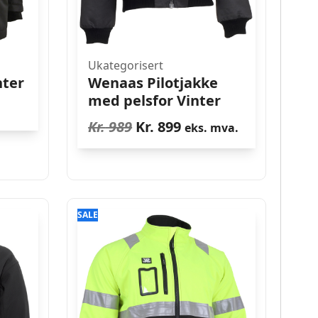
Ukategorisert
nter
Wenaas Pilotjakke
med pelsfor Vinter
Opprinnelig
Nåværende
Kr.
989
Kr.
899
eks. mva.
pris
pris
var:
er:
Kr. 989.
Kr. 899.
SALE