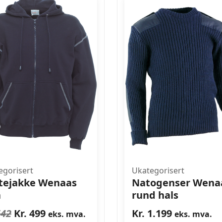
egorisert
Ukategorisert
tejakke Wenaas
Natogenser Wena
a
rund hals
Opprinnelig
Nåværende
42
Kr.
499
Kr.
1.199
eks. mva.
eks. mva.