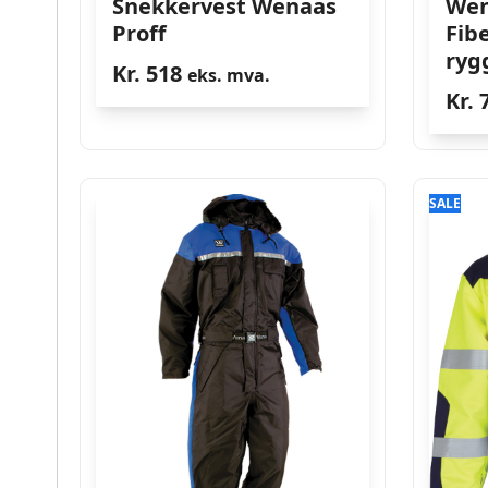
Snekkervest Wenaas
Wen
Proff
Fib
ryg
Kr.
518
eks. mva.
Kr.
7
SALE