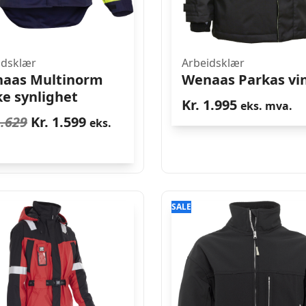
idsklær
Arbeidsklær
aas Multinorm
Wenaas Parkas vi
ke synlighet
Kr.
1.995
eks. mva.
Opprinnelig
Nåværende
.629
Kr.
1.599
eks.
pris
pris
.
var:
er:
Kr. 1.629.
Kr. 1.599.
SALE