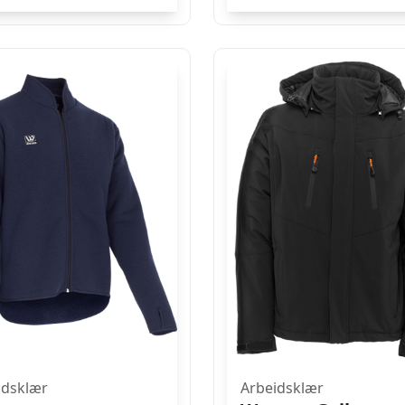
pris
pris
var:
er:
Kr. 542.
Kr. 499.
idsklær
Arbeidsklær