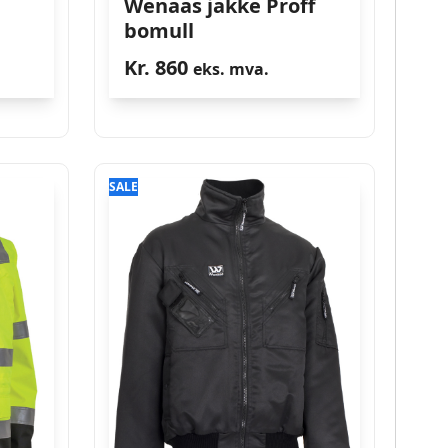
Wenaas jakke Proff
bomull
Kr.
860
eks. mva.
SALE