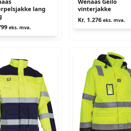
aas
Wenaas Geilo
erpelsjakke lang
vinterjakke
g
Kr.
1.276
eks. mva.
99
eks. mva.