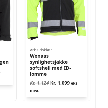
Arbeidsklær
Wenaas
rgen
synlighetsjakke
softshell med ID-
ig
værende
.
lomme
s
Opprinnelig
Nåværende
Kr.
1.124
Kr.
1.099
eks.
pris
pris
mva.
 970.
var:
er:
Kr. 1.124.
Kr. 1.099.